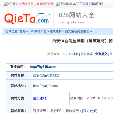
上网做生意，首选VIP会员
|
WAP手机版
|
RSS订阅
当前位置:
首页
»
B2B网站大全
»
建筑建材
» 西安恒新尚意雕塑 »
西安恒新尚意雕塑（建筑建材）简
相关查询：
ALEXA排名
|
报告错误
|
免费提交
|
百
直接访问：
http://hy619.com
网站名称：
西安恒新尚意雕塑
网站地址：
http://hy619.com
网站分类：
建筑建材
收录时间：2013/1/18 16:02:1
网站权重：
百度评级：
谷歌PR：
搜狗评级：
[官方数据]