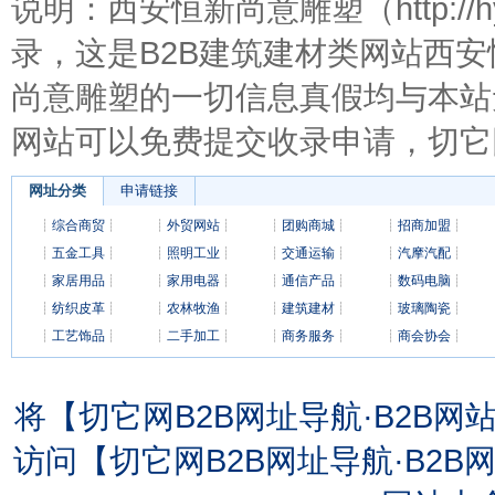
说明：西安恒新尚意雕塑（http://
录，这是B2B建筑建材类网站西
尚意雕塑的一切信息真假均与本站
网站可以免费提交收录申请，切它
网址分类
申请链接
┊
综合商贸
┊
┊
外贸网站
┊
┊
团购商城
┊
┊
招商加盟
┊
┊
五金工具
┊
┊
照明工业
┊
┊
交通运输
┊
┊
汽摩汽配
┊
┊
家居用品
┊
┊
家用电器
┊
┊
通信产品
┊
┊
数码电脑
┊
┊
纺织皮革
┊
┊
农林牧渔
┊
┊
建筑建材
┊
┊
玻璃陶瓷
┊
┊
工艺饰品
┊
┊
二手加工
┊
┊
商务服务
┊
┊
商会协会
┊
将【切它网B2B网址导航·B2B
访问【切它网B2B网址导航·B2B