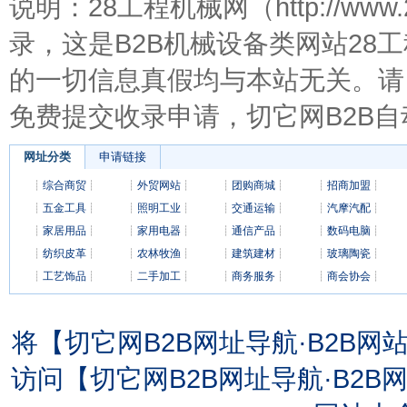
说明：28工程机械网（http://ww
录，这是B2B机械设备类网站28
的一切信息真假均与本站无关。请
免费提交收录申请，切它网B2B自
网址分类
申请链接
┊
综合商贸
┊
┊
外贸网站
┊
┊
团购商城
┊
┊
招商加盟
┊
┊
五金工具
┊
┊
照明工业
┊
┊
交通运输
┊
┊
汽摩汽配
┊
┊
家居用品
┊
┊
家用电器
┊
┊
通信产品
┊
┊
数码电脑
┊
┊
纺织皮革
┊
┊
农林牧渔
┊
┊
建筑建材
┊
┊
玻璃陶瓷
┊
┊
工艺饰品
┊
┊
二手加工
┊
┊
商务服务
┊
┊
商会协会
┊
将【切它网B2B网址导航·B2B
访问【切它网B2B网址导航·B2B