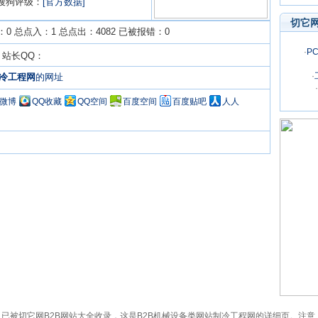
搜狗评级：
[官方数据]
切它
0 总点入：1 总点出：4082 已被报错：0
·
P
om 站长QQ：
·
冷工程网
的网址
·
Q微博
QQ收藏
QQ空间
百度空间
百度贴吧
人人
leng.com）已被切它网B2B网站大全收录，这是B2B机械设备类网站制冷工程网的详细