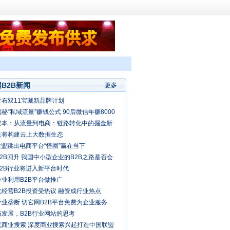
B2B新闻
更多..
发布双11宝藏新品牌计划
秘“私域流量”赚钱公式 90后微信年赚8000
资本：从流量到电商：链路转化中的掘金新
云将构建云上大数据生态
联盟跳出电商平台“怪圈”赢在当下
2B回升 我国中小型企业的B2B之路是否会
春天？
B2B行业将进入新平台时代
企业利用B2B平台做推广
经营B2B投资受热议 融资成行业热点
业垄断 切它网B2B平台免费为企业服务
与发展，B2B行业网站的思考
代商业搜索 深度商业搜索兴起打造中国联盟