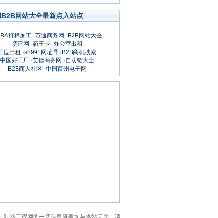
网B2B网站大全最新点入站点
CBA打样加工
·
万通商务网
·
B2B网站大全
·
切它网
·
霸王卡
·
办公室出租
工位出租
·
sh991网址导
·
B2B商机搜索
中国好工厂
·
艾德商务网
·
自助链大全
·
B2B商人社区
·
中国百州电子网
页。注意：制冷工程网的一切信息真假均与本站无关。请