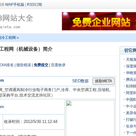
WAP手机版
|
RSS订阅
制冷工程网 »
工程网（机械设备）简介
切它网
天猫
EXA排名
|
报告错误
|
免费提交
|
百度收录
深度揭
万
华映
机
腾讯
om
SEO数据
B2B
网_空调通风制冷行业电子商务门户,冷库、中央空调工程,压缩机、
阿里B
型采购平台,技术交流支持社区）
迎来
中国
中小
com
差异化
打破行
收录时间：2012/5/30 11:12:44
生存
下一