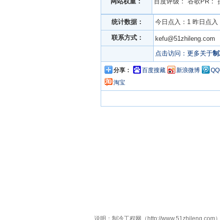
网站权重：
百度评级：
谷歌PR：
统计数据：
今日点入：1 昨日点入：
联系方式：
kefu@51zhileng.c
点击访问：更多关于
制
分享：
百度搜藏
新浪微博
Q
淘宝
说明：制冷工程网（http://www.51zhi