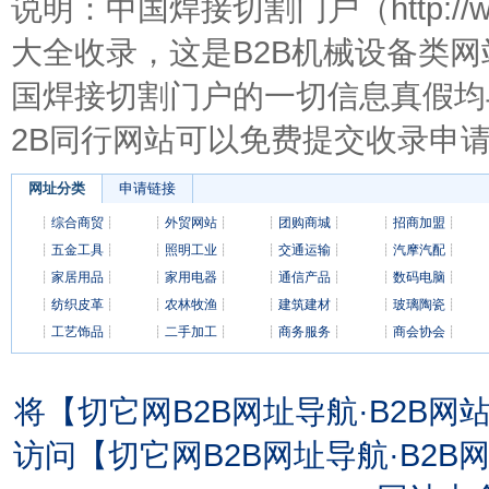
说明：中国焊接切割门户（http://ww
大全收录，这是B2B机械设备类
国焊接切割门户的一切信息真假均
2B同行网站可以免费提交收录申请
网址分类
申请链接
┊
综合商贸
┊
┊
外贸网站
┊
┊
团购商城
┊
┊
招商加盟
┊
┊
五金工具
┊
┊
照明工业
┊
┊
交通运输
┊
┊
汽摩汽配
┊
┊
家居用品
┊
┊
家用电器
┊
┊
通信产品
┊
┊
数码电脑
┊
┊
纺织皮革
┊
┊
农林牧渔
┊
┊
建筑建材
┊
┊
玻璃陶瓷
┊
┊
工艺饰品
┊
┊
二手加工
┊
┊
商务服务
┊
┊
商会协会
┊
将【切它网B2B网址导航·B2B
访问【切它网B2B网址导航·B2B