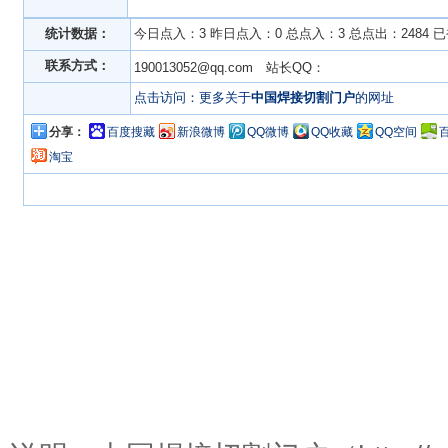
统计数据：
今日点入：3 昨日点入：0 总点入：3 总点出：2484 
联系方式：
190013052@qq.com 站长QQ：
点击访问：更多关于
中国焊接切割门户
的网址
分享：
百度搜藏
新浪微博
QQ微博
QQ收藏
QQ空间
淘宝