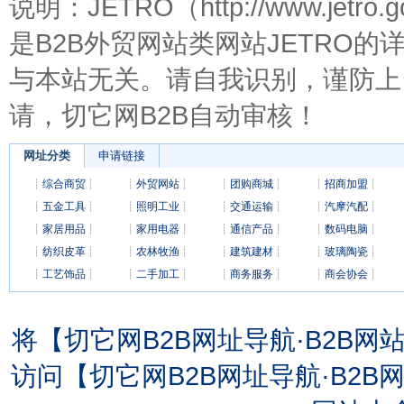
说明：JETRO（http://www.je
是B2B外贸网站类网站JETRO的
与本站无关。请自我识别，谨防上
请，切它网B2B自动审核！
网址分类
申请链接
┊
综合商贸
┊
┊
外贸网站
┊
┊
团购商城
┊
┊
招商加盟
┊
┊
五金工具
┊
┊
照明工业
┊
┊
交通运输
┊
┊
汽摩汽配
┊
┊
家居用品
┊
┊
家用电器
┊
┊
通信产品
┊
┊
数码电脑
┊
┊
纺织皮革
┊
┊
农林牧渔
┊
┊
建筑建材
┊
┊
玻璃陶瓷
┊
┊
工艺饰品
┊
┊
二手加工
┊
┊
商务服务
┊
┊
商会协会
┊
将【切它网B2B网址导航·B2B
访问【切它网B2B网址导航·B2B