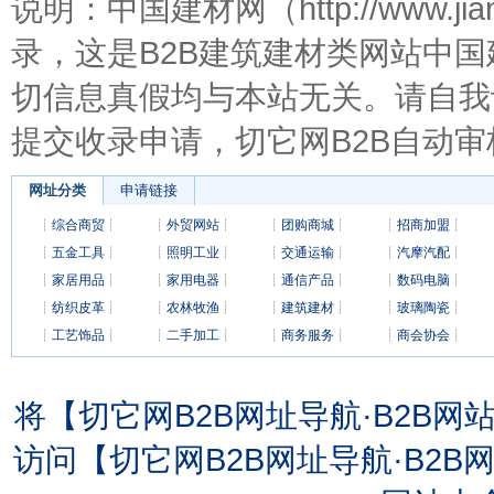
说明：中国建材网（http://www.j
录，这是B2B建筑建材类网站中
切信息真假均与本站无关。请自我
提交收录申请，切它网B2B自动审
网址分类
申请链接
┊
综合商贸
┊
┊
外贸网站
┊
┊
团购商城
┊
┊
招商加盟
┊
┊
五金工具
┊
┊
照明工业
┊
┊
交通运输
┊
┊
汽摩汽配
┊
┊
家居用品
┊
┊
家用电器
┊
┊
通信产品
┊
┊
数码电脑
┊
┊
纺织皮革
┊
┊
农林牧渔
┊
┊
建筑建材
┊
┊
玻璃陶瓷
┊
┊
工艺饰品
┊
┊
二手加工
┊
┊
商务服务
┊
┊
商会协会
┊
将【切它网B2B网址导航·B2B
访问【切它网B2B网址导航·B2B