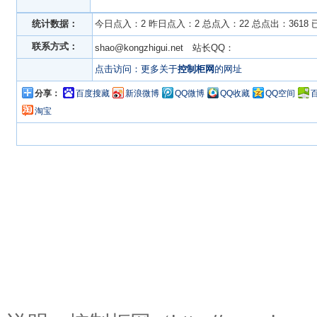
统计数据：
今日点入：2 昨日点入：2 总点入：22 总点出：3618
联系方式：
shao@kongzhigui.net 站长QQ：
点击访问：更多关于
控制柜网
的网址
分享：
百度搜藏
新浪微博
QQ微博
QQ收藏
QQ空间
淘宝