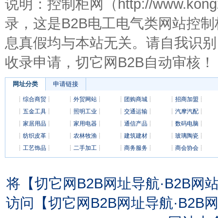
说明：控制柜网（http://www.kon
录，这是B2B电工电气类网站控
息真假均与本站无关。请自我识别
收录申请，切它网B2B自动审核！
网址分类
申请链接
┊
综合商贸
┊
┊
外贸网站
┊
┊
团购商城
┊
┊
招商加盟
┊
┊
五金工具
┊
┊
照明工业
┊
┊
交通运输
┊
┊
汽摩汽配
┊
┊
家居用品
┊
┊
家用电器
┊
┊
通信产品
┊
┊
数码电脑
┊
┊
纺织皮革
┊
┊
农林牧渔
┊
┊
建筑建材
┊
┊
玻璃陶瓷
┊
┊
工艺饰品
┊
┊
二手加工
┊
┊
商务服务
┊
┊
商会协会
┊
将【切它网B2B网址导航·B2B
访问【切它网B2B网址导航·B2B