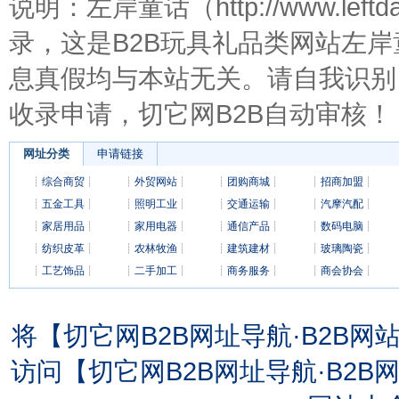
说明：左岸童话（http://www.le
录，这是B2B玩具礼品类网站左
息真假均与本站无关。请自我识别
收录申请，切它网B2B自动审核！
网址分类
申请链接
┊
综合商贸
┊
┊
外贸网站
┊
┊
团购商城
┊
┊
招商加盟
┊
┊
五金工具
┊
┊
照明工业
┊
┊
交通运输
┊
┊
汽摩汽配
┊
┊
家居用品
┊
┊
家用电器
┊
┊
通信产品
┊
┊
数码电脑
┊
┊
纺织皮革
┊
┊
农林牧渔
┊
┊
建筑建材
┊
┊
玻璃陶瓷
┊
┊
工艺饰品
┊
┊
二手加工
┊
┊
商务服务
┊
┊
商会协会
┊
将【切它网B2B网址导航·B2B
访问【切它网B2B网址导航·B2B