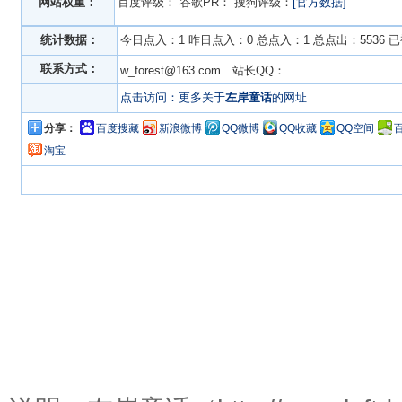
网站权重：
百度评级：
谷歌PR：
搜狗评级：
[官方数据]
统计数据：
今日点入：1 昨日点入：0 总点入：1 总点出：5536 
联系方式：
w_forest@163.com 站长QQ：
点击访问：更多关于
左岸童话
的网址
分享：
百度搜藏
新浪微博
QQ微博
QQ收藏
QQ空间
淘宝