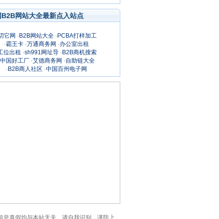
网B2B网站大全最新点入站点
切它网
·
B2B网站大全
·
PCBA打样加工
·
霸王卡
·
万通商务网
·
办公室出租
工位出租
·
sh991网址导
·
B2B商机搜索
中国好工厂
·
艾德商务网
·
自助链大全
·
B2B商人社区
·
中国百州电子网
的一切信息真假均与本站无关。请自我识别，谨防上