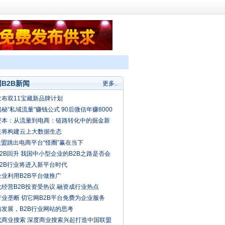
B2B新闻
更多..
发布双11宝藏新品牌计划
秘“私域流量”赚钱公式 90后微信年赚8000
资本：从流量到电商：链路转化中的掘金新
云将构建云上大数据生态
联盟跳出电商平台“怪圈”赢在当下
2B回升 我国中小型企业的B2B之路是否会
春天？
B2B行业将进入新平台时代
企业利用B2B平台做推广
经营B2B投资受热议 融资成行业热点
业垄断 切它网B2B平台免费为企业服务
与发展，B2B行业网站的思考
代商业搜索 深度商业搜索兴起打造中国联盟