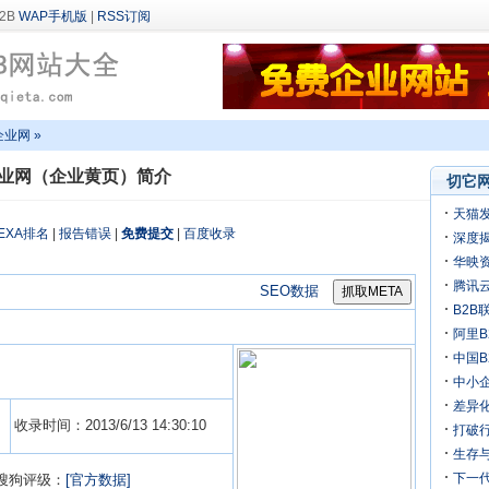
WAP手机版
|
RSS订阅
企业网 »
业网（企业黄页）简介
切它网
天猫
EXA排名
|
报告错误
|
免费提交
|
百度收录
深度揭
万
华映
机
腾讯
SEO数据
B2B
阿里B
迎来
中国
中小
差异化
收录时间：2013/6/13 14:30:10
打破行
生存
下一
搜狗评级：
[官方数据]