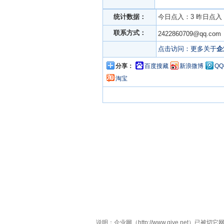
统计数据：
今日点入：3 昨日点入：2
联系方式：
2422860709@qq.c
点击访问：更多关于
企
分享：
百度搜藏
新浪微博
Q
淘宝
说明：企业网（http://www.qiye.n