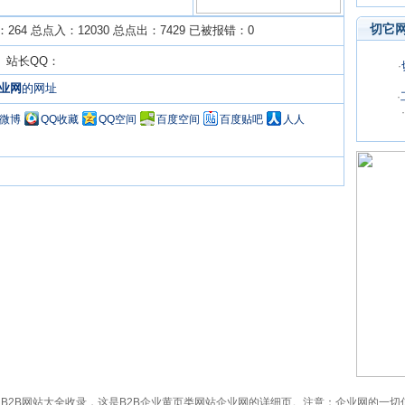
切它
64 总点入：12030 总点出：7429 已被报错：0
om 站长QQ：
·
业网
的网址
·
·
Q微博
QQ收藏
QQ空间
百度空间
百度贴吧
人人
et）已被切它网B2B网站大全收录，这是B2B企业黄页类网站企业网的详细页。注意：企业网