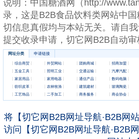
说明：中国糖酒网（http://www.t
录，这是B2B食品饮料类网站中
切信息真假均与本站无关。请自我
提交收录申请，切它网B2B自动审
网址分类
申请链接
┊
综合商贸
┊
┊
外贸网站
┊
┊
团购商城
┊
┊
招商加盟
┊
┊
五金工具
┊
┊
照明工业
┊
┊
交通运输
┊
┊
汽摩汽配
┊
┊
家居用品
┊
┊
家用电器
┊
┊
通信产品
┊
┊
数码电脑
┊
┊
纺织皮革
┊
┊
农林牧渔
┊
┊
建筑建材
┊
┊
玻璃陶瓷
┊
┊
工艺饰品
┊
┊
二手加工
┊
┊
商务服务
┊
┊
商会协会
┊
将【切它网B2B网址导航·B2B
访问【切它网B2B网址导航·B2B