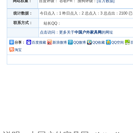
网站权重：
百度评级：
谷歌PR：
搜狗评级：
[官方数据]
统计数据：
今日点入：1 昨日点入：2 总点入：3 总点出：2100 
联系方式：
站长QQ：
点击访问：更多关于
中国户外家具网
的网址
分享：
百度搜藏
新浪微博
QQ微博
QQ收藏
QQ空间
淘宝