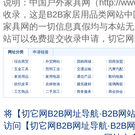
说明：中国户外家具网（http://ww
收录，这是B2B家居用品类网站
家具网的一切信息真假均与本站无
站可以免费提交收录申请，切它网
网址分类
申请链接
┊
综合商贸
┊
┊
外贸网站
┊
┊
团购商城
┊
┊
招商加盟
┊
┊
五金工具
┊
┊
照明工业
┊
┊
交通运输
┊
┊
汽摩汽配
┊
┊
家居用品
┊
┊
家用电器
┊
┊
通信产品
┊
┊
数码电脑
┊
┊
纺织皮革
┊
┊
农林牧渔
┊
┊
建筑建材
┊
┊
玻璃陶瓷
┊
┊
工艺饰品
┊
┊
二手加工
┊
┊
商务服务
┊
┊
商会协会
┊
将【切它网B2B网址导航·B2B
访问【切它网B2B网址导航·B2B