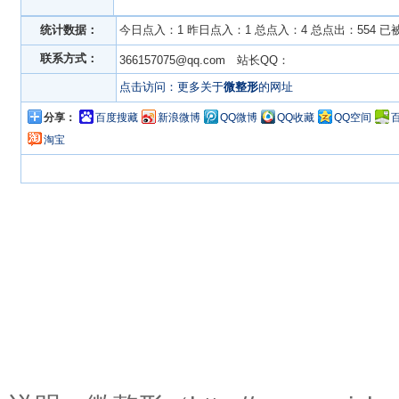
统计数据：
今日点入：1 昨日点入：1 总点入：4 总点出：554 已
联系方式：
366157075@qq.com 站长QQ：
点击访问：更多关于
微整形
的网址
分享：
百度搜藏
新浪微博
QQ微博
QQ收藏
QQ空间
淘宝