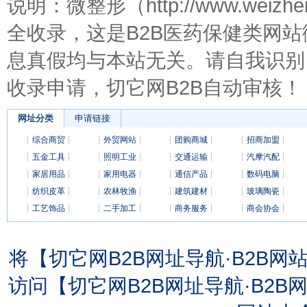
说明：微整形（http://www.weiz
全收录，这是B2B医药保健类网
息真假均与本站无关。请自我识别
收录申请，切它网B2B自动审核！
网址分类
申请链接
┊
综合商贸
┊
┊
外贸网站
┊
┊
团购商城
┊
┊
招商加盟
┊
┊
五金工具
┊
┊
照明工业
┊
┊
交通运输
┊
┊
汽摩汽配
┊
┊
家居用品
┊
┊
家用电器
┊
┊
通信产品
┊
┊
数码电脑
┊
┊
纺织皮革
┊
┊
农林牧渔
┊
┊
建筑建材
┊
┊
玻璃陶瓷
┊
┊
工艺饰品
┊
┊
二手加工
┊
┊
商务服务
┊
┊
商会协会
┊
将【切它网B2B网址导航·B2B
访问【切它网B2B网址导航·B2B