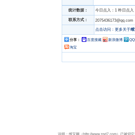
统计数据：
今日点入：1 昨日点入：
联系方式：
2075436173@qq.c
点击访问：更多关于
维
分享：
百度搜藏
新浪微博
Q
淘宝
说明：维宝网（http://www.zgd7.c