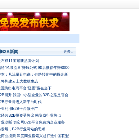
B2B新闻
更多..
发布双11宝藏新品牌计划
秘“私域流量”赚钱公式 90后微信年赚8000
资本：从流量到电商：链路转化中的掘金新
云将构建云上大数据生态
联盟跳出电商平台“怪圈”赢在当下
2B回升 我国中小型企业的B2B之路是否会
春天？
B2B行业将进入新平台时代
企业利用B2B平台做推广
经营B2B投资受热议 融资成行业热点
业垄断 切它网B2B平台免费为企业服务
与发展，B2B行业网站的思考
代商业搜索 深度商业搜索兴起打造中国联盟