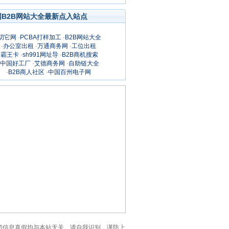
网B2B网站大全最新点入站点
切它网
·
PCBA打样加工
·
B2B网站大全
·
办公室出租
·
万通商务网
·
工位出租
·
霸王卡
·
sh991网址导
·
B2B商机搜索
中国好工厂
·
艾德商务网
·
自助链大全
·
B2B商人社区
·
中国百州电子网
网的一切信息真假均与本站无关。请自我识别，谨防上