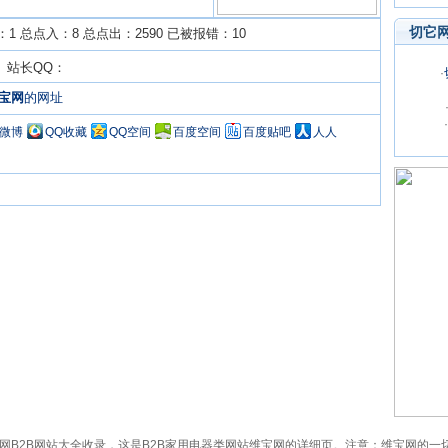
切它
1 总点入：8 总点出：2590 已被报错：10
om 站长QQ：
·
宝网
的网址
·
Q微博
QQ收藏
QQ空间
百度空间
百度贴吧
人人
om）已被切它网B2B网站大全收录，这是B2B家用电器类网站维宝网的详细页。注意：维宝