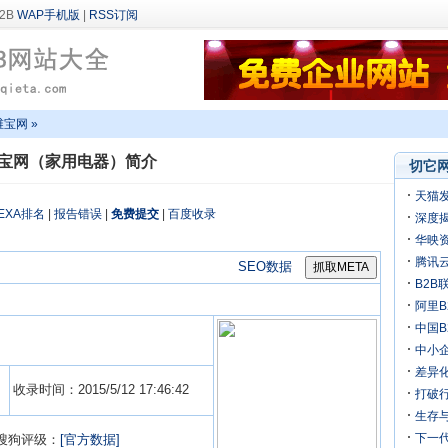
WAP手机版
|
RSS订阅
维宝网 »
宝网（家用电器）简介
切它网
天猫
EXA排名
|
报告错误
|
免费提交
|
百度收录
深度揭
万
华映
机
腾讯
SEO数据
B2B
阿里B
迎来
中国
中小
差异化
收录时间：2015/5/12 17:46:42
打破行
生存
下一
搜狗评级：
[官方数据]