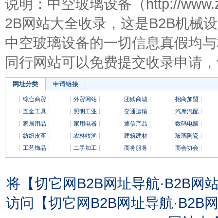
说明：中空玻璃设备（http://www.zh
2B网站大全收录，这是B2B机
中空玻璃设备的一切信息真假均与
同行网站可以免费提交收录申请，
网址分类
申请链接
┊
综合商贸
┊
┊
外贸网站
┊
┊
团购商城
┊
┊
招商加盟
┊
┊
五金工具
┊
┊
照明工业
┊
┊
交通运输
┊
┊
汽摩汽配
┊
┊
家居用品
┊
┊
家用电器
┊
┊
通信产品
┊
┊
数码电脑
┊
┊
纺织皮革
┊
┊
农林牧渔
┊
┊
建筑建材
┊
┊
玻璃陶瓷
┊
┊
工艺饰品
┊
┊
二手加工
┊
┊
商务服务
┊
┊
商会协会
┊
将【切它网B2B网址导航·B2B
访问【切它网B2B网址导航·B2B