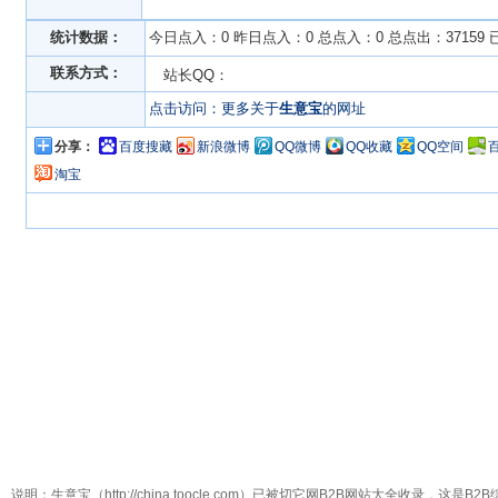
统计数据：
今日点入：0 昨日点入：0 总点入：0 总点出：37159 
联系方式：
站长QQ：
点击访问：更多关于
生意宝
的网址
分享：
百度搜藏
新浪微博
QQ微博
QQ收藏
QQ空间
淘宝
说明：生意宝（http://china.toocle.com）已被切它网B2B网站大全