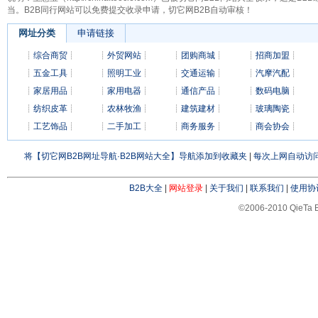
当。B2B同行网站可以免费提交收录申请，切它网B2B自动审核！
网址分类
申请链接
┊
综合商贸
┊
┊
外贸网站
┊
┊
团购商城
┊
┊
招商加盟
┊
┊
五金工具
┊
┊
照明工业
┊
┊
交通运输
┊
┊
汽摩汽配
┊
┊
家居用品
┊
┊
家用电器
┊
┊
通信产品
┊
┊
数码电脑
┊
┊
纺织皮革
┊
┊
农林牧渔
┊
┊
建筑建材
┊
┊
玻璃陶瓷
┊
┊
工艺饰品
┊
┊
二手加工
┊
┊
商务服务
┊
┊
商会协会
┊
将【切它网B2B网址导航·B2B网站大全】导航添加到收藏夹
|
每次上网自动访问
B2B大全
|
网站登录
|
关于我们
|
联系我们
|
使用协
©2006-2010 QieTa