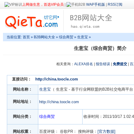
上网做生意，首选VIP会员
|
WAP手机版
|
RSS订阅
当前位置:
首页
»
B2B网站大全
»
综合商贸
» 生意宝 »
生意宝（综合商贸）简介
相关查询：
ALEXA排名
|
报告错误
|
免费提交
|
百
直接访问：
http://china.toocle.com
网站名称：
生意宝
（ 生意宝 - 基于行业网联盟的B2B社交电商平台
网站地址：
http://china.toocle.com
网站分类：
综合商贸
收录时间：2011/10/17 1:02:4
网站权重：
百度评级：
谷歌PR：
搜狗评级：
[官方数据]