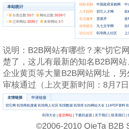
招标采购
中国政府采购网
中
本站统计
人才招聘
切它人才网
前
分类总数:
50
个
网站总数:
3039
个
生活服务
货易齐
老
已审网站:
3036
个
未审网站:
3
个
休闲娱乐
九七文学网
自
论坛社区
B2B商人社区
上
说明：B2B网站有哪些？来“切它网
楚了，这儿有最新的知名B2B网站
企业黄页等大量B2B网站网址，另
审核通过（上次更新时间：8月7日1
友情链接
申请链接
切它网
B2B商机搜索
B2B商人社区
B2B数据
B2B库
b2b网站大全
114PDF资料
B
B2B大全
|
提交网站
|
下载到桌面
|
关于我们
|
联系我们
|
©2006-2010 QieTa B2