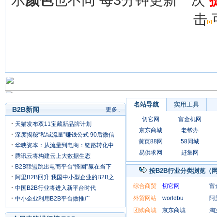
击
名站导航
实用工具
站
B2B新闻
更多..
切它网
富金机网
天猫发布双11宝藏新品牌计划
京东商城
老帮办
深度揭秘“私域流量”赚钱公式 90后微信
黄页88网
58同城
年赚8000万
华映资本：从流量到电商：链路转化中
易供求网
赶集网
的掘金新机
腾讯云将构建云上大数据生态
B2B联盟跳出电商平台“怪圈”赢在当下
按B2B行业分类浏览
（网
阿里B2B回升 我国中小型企业的B2B之
综合商贸
切它网
富
路是否会迎来春天？
中国B2B行业将进入新平台时代
外贸网站
worldbu
阿
中小企业利用B2B平台做推广
团购商城
京东商城
淘