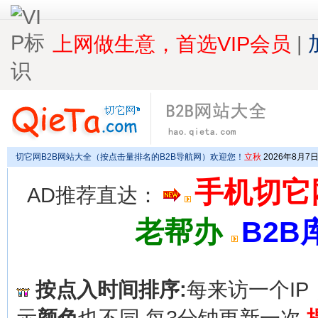
上网做生意，首选VIP会员
|
切它网
B2B网站大全
（按点击量排名的B2B导航网）欢迎您！
立秋
2026年8月7
手机切它
AD推荐直达：
老帮办
B2B
按点入时间排序:
每来访一个I
示
颜色
也不同 每3分钟更新一次