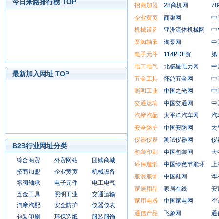
今日来路排行榜 TOP
招商加盟
28商机网
7
企业黄页
商渠网
中
机械设备
亚洲流体机械网
中
泵阀轴承
淘泵网
中
电子元件
114PDF资
第
电工电气
北极星电力网
中
最新加入网址 TOP
五金工具
怀鸽五金网
中
照明工业
中国之光网
中
交通运输
中国交通网
中
汽摩汽配
太平洋汽车网
汽
安全防护
中国安防网
太
仪器仪表
测试仪器网
仪
B2B行业网址分类
包装印刷
中国包装网
大
综合商贸
外贸网站
团购商城
环保造纸
中国绿色节能环
上
招商加盟
企业黄页
机械设备
服装服饰
中国鞋网
华
泵阀轴承
电子元件
电工电气
家居用品
家居在线
安
五金工具
照明工业
交通运输
家用电器
中国家电网
空
汽摩汽配
安全防护
仪器仪表
通信产品
飞象网
通
包装印刷
环保造纸
服装服饰