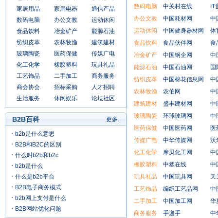
数码电脑
中关村在线
I
家居用品
家用电器
通信产品
办公文教
中国耗材网
中
数码电脑
办公文教
运动休闲
运动休闲
中国健身器材网
体
食品饮料
冶金矿产
能源石油
纺织皮革
农林牧渔
建筑建材
食品饮料
食品伙伴网
食
玻璃陶瓷
医药保健
传媒广电
冶金矿产
中国钢企网
中
化工化学
橡胶塑料
玩具礼品
能源石油
中国石油网
国
工艺饰品
二手加工
商务服务
纺织皮革
中国棉花信息网
中
商会协会
招标采购
人才招聘
农林牧渔
农伯网
中
生活服务
休闲娱乐
论坛社区
建筑建材
盛丰建材网
中
玻璃陶瓷
环球玻璃网
中
B2B百科
更多..
医药保健
中国医药网
医
b2b是什么意思
传媒广电
中华传媒网
沃
B2B和B2C的区别
化工化学
摩贝化工网
中
什么叫b2b和b2c
橡胶塑料
中塑在线
中
b2b是什么
什么是b2b平台
玩具礼品
中国玩具网
天
B2B电子商务模式
工艺饰品
编织工艺品网
中
b2b网上支付是什么
二手加工
中国加工网
华
B2B网站优化问题
商务服务
手递手
中