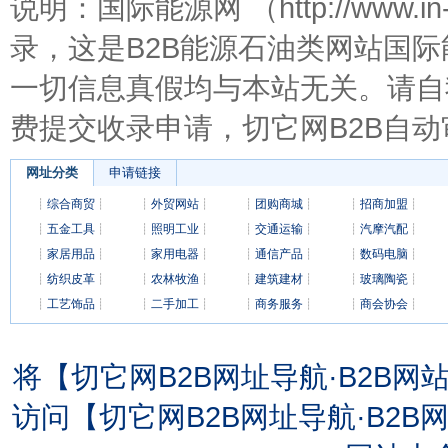
说明：国际能源网 （http://www.
录，这是B2B能源石油类网站国际
一切信息真假均与本站无关。请自
费提交收录申请，切它网B2B自动
网址分类
申请链接
┊
综合商贸
┊
┊
外贸网站
┊
┊
团购商城
┊
┊
招商加盟
┊
┊
五金工具
┊
┊
照明工业
┊
┊
交通运输
┊
┊
汽摩汽配
┊
┊
家居用品
┊
┊
家用电器
┊
┊
通信产品
┊
┊
数码电脑
┊
┊
纺织皮革
┊
┊
农林牧渔
┊
┊
建筑建材
┊
┊
玻璃陶瓷
┊
┊
工艺饰品
┊
┊
二手加工
┊
┊
商务服务
┊
┊
商会协会
┊
将【切它网B2B网址导航·B2B
访问【切它网B2B网址导航·B2B