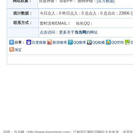
网站权重：
百度评级：
谷歌PR：
搜狗评级：
[官方数据]
统计数据：
今日点入：0 昨日点入：0 总点入：0 总点出：23806
联系方式：
暂时没有EMAIL！ 站长QQ：
点击访问：更多关于
当当网
的网址
分享：
百度搜藏
新浪微博
QQ微博
QQ收藏
QQ空间
淘宝
说明：当当网（http://www.dangdang.com）已被切它网B2B网站大