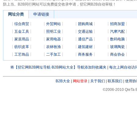
防上当。B2B同行网站可以免费提交收录申请，切它网B2B自动审核！
网址分类
申请链接
┊
综合商贸
┊
┊
外贸网站
┊
┊
团购商城
┊
┊
招商加盟
┊
┊
五金工具
┊
┊
照明工业
┊
┊
交通运输
┊
┊
汽摩汽配
┊
┊
家居用品
┊
┊
家用电器
┊
┊
通信产品
┊
┊
数码电脑
┊
┊
纺织皮革
┊
┊
农林牧渔
┊
┊
建筑建材
┊
┊
玻璃陶瓷
┊
┊
工艺饰品
┊
┊
二手加工
┊
┊
商务服务
┊
┊
商会协会
┊
将【切它网B2B网址导航·B2B网站大全】导航添加到收藏夹
|
每次上网自动访问
B2B大全
|
网站登录
|
关于我们
|
联系我们
|
使用协
©2006-2010 QieTa