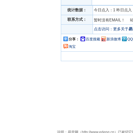
统计数据：
今日点入：1 昨日点入：
联系方式：
暂时没有EMAIL！ 
点击访问：更多关于
易
分享：
百度搜藏
新浪微博
Q
淘宝
说明：易登网（http://www.edeng.