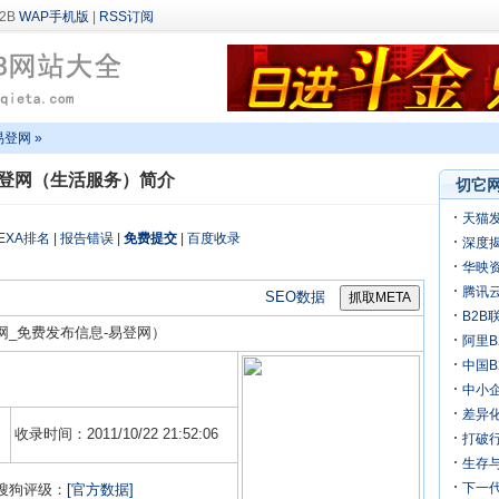
WAP手机版
|
RSS订阅
易登网 »
登网（生活服务）简介
切它网
天猫
EXA排名
|
报告错误
|
免费提交
|
百度收录
深度揭
万
华映
机
腾讯
SEO数据
B2B
网_免费发布信息-易登网）
阿里B
迎来
中国
中小
差异化
收录时间：2011/10/22 21:52:06
打破行
生存
下一
搜狗评级：
[官方数据]