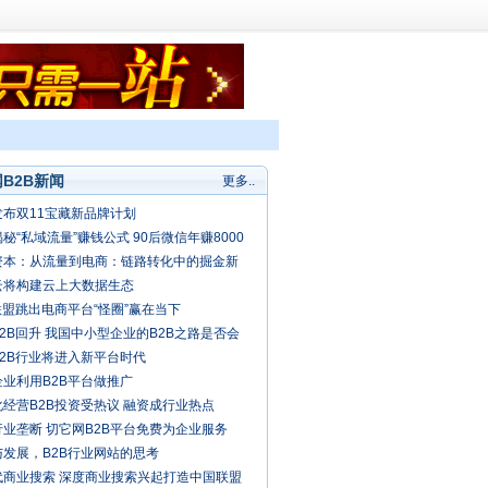
B2B新闻
更多..
发布双11宝藏新品牌计划
秘“私域流量”赚钱公式 90后微信年赚8000
资本：从流量到电商：链路转化中的掘金新
云将构建云上大数据生态
联盟跳出电商平台“怪圈”赢在当下
2B回升 我国中小型企业的B2B之路是否会
春天？
B2B行业将进入新平台时代
企业利用B2B平台做推广
经营B2B投资受热议 融资成行业热点
业垄断 切它网B2B平台免费为企业服务
与发展，B2B行业网站的思考
代商业搜索 深度商业搜索兴起打造中国联盟