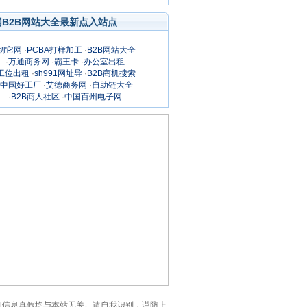
网B2B网站大全最新点入站点
切它网
·
PCBA打样加工
·
B2B网站大全
·
万通商务网
·
霸王卡
·
办公室出租
工位出租
·
sh991网址导
·
B2B商机搜索
中国好工厂
·
艾德商务网
·
自助链大全
·
B2B商人社区
·
中国百州电子网
网的一切信息真假均与本站无关。请自我识别，谨防上