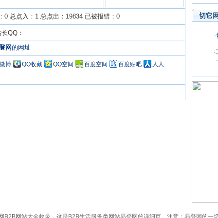
切它
0 总点入：1 总点出：19834 已被报错：0
站长QQ：
·
登网
的网址
·
·
Q微博
QQ收藏
QQ空间
百度空间
百度贴吧
人人
cn）已被切它网B2B网站大全收录，这是B2B生活服务类网站易登网的详细页。注意：易登