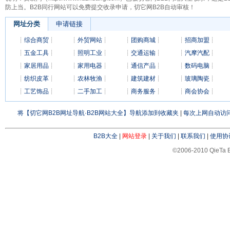
防上当。B2B同行网站可以免费提交收录申请，切它网B2B自动审核！
网址分类
申请链接
┊
综合商贸
┊
┊
外贸网站
┊
┊
团购商城
┊
┊
招商加盟
┊
┊
五金工具
┊
┊
照明工业
┊
┊
交通运输
┊
┊
汽摩汽配
┊
┊
家居用品
┊
┊
家用电器
┊
┊
通信产品
┊
┊
数码电脑
┊
┊
纺织皮革
┊
┊
农林牧渔
┊
┊
建筑建材
┊
┊
玻璃陶瓷
┊
┊
工艺饰品
┊
┊
二手加工
┊
┊
商务服务
┊
┊
商会协会
┊
将【切它网B2B网址导航·B2B网站大全】导航添加到收藏夹
|
每次上网自动访问
B2B大全
|
网站登录
|
关于我们
|
联系我们
|
使用协
©2006-2010 QieTa