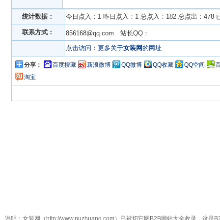
统计数据：
今日点入：1 昨日点入：1 总点入：182 总点出：478
联系方式：
856168@qq.com 站长QQ：
点击访问：更多关于
女装网
的网址
分享：
百度搜藏
新浪微博
QQ微博
QQ收藏
QQ空间
淘宝
说明：女装网（http://www.nuzhuang.com）已被切它网B2B网站大