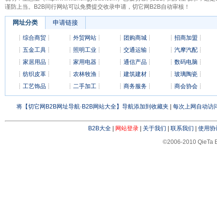
谨防上当。B2B同行网站可以免费提交收录申请，切它网B2B自动审核！
网址分类
申请链接
┊
综合商贸
┊
┊
外贸网站
┊
┊
团购商城
┊
┊
招商加盟
┊
┊
五金工具
┊
┊
照明工业
┊
┊
交通运输
┊
┊
汽摩汽配
┊
┊
家居用品
┊
┊
家用电器
┊
┊
通信产品
┊
┊
数码电脑
┊
┊
纺织皮革
┊
┊
农林牧渔
┊
┊
建筑建材
┊
┊
玻璃陶瓷
┊
┊
工艺饰品
┊
┊
二手加工
┊
┊
商务服务
┊
┊
商会协会
┊
将【切它网B2B网址导航·B2B网站大全】导航添加到收藏夹
|
每次上网自动访问
B2B大全
|
网站登录
|
关于我们
|
联系我们
|
使用协
©2006-2010 QieTa