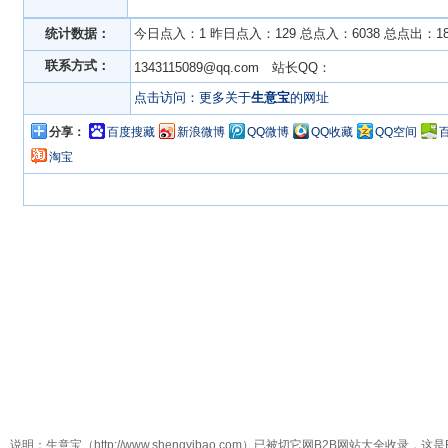
统计数据：
今日点入：1 昨日点入：129 总点入：6038 总点出：18
联系方式：
1343115089@qq.com 站长QQ：
点击访问：更多关于
生意宝
的网址
分享：
百度搜藏
新浪微博
QQ微博
QQ收藏
QQ空间
淘宝
说明：生意宝（http://www.shengyibao.com）已被切它网B2B网站