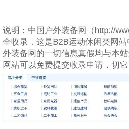
说明：中国户外装备网（http://ww
全收录，这是B2B运动休闲类网
外装备网的一切信息真假均与本站
网站可以免费提交收录申请，切它
网址分类
申请链接
┊
综合商贸
┊
┊
外贸网站
┊
┊
团购商城
┊
┊
招商加盟
┊
┊
五金工具
┊
┊
照明工业
┊
┊
交通运输
┊
┊
汽摩汽配
┊
┊
家居用品
┊
┊
家用电器
┊
┊
通信产品
┊
┊
数码电脑
┊
┊
纺织皮革
┊
┊
农林牧渔
┊
┊
建筑建材
┊
┊
玻璃陶瓷
┊
┊
工艺饰品
┊
┊
二手加工
┊
┊
商务服务
┊
┊
商会协会
┊