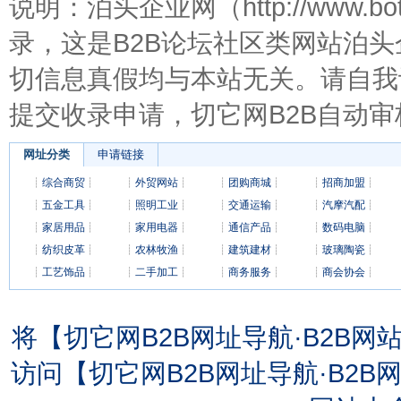
说明：泊头企业网（http://www.b
录，这是B2B论坛社区类网站泊
切信息真假均与本站无关。请自我
提交收录申请，切它网B2B自动审
网址分类
申请链接
┊
综合商贸
┊
┊
外贸网站
┊
┊
团购商城
┊
┊
招商加盟
┊
┊
五金工具
┊
┊
照明工业
┊
┊
交通运输
┊
┊
汽摩汽配
┊
┊
家居用品
┊
┊
家用电器
┊
┊
通信产品
┊
┊
数码电脑
┊
┊
纺织皮革
┊
┊
农林牧渔
┊
┊
建筑建材
┊
┊
玻璃陶瓷
┊
┊
工艺饰品
┊
┊
二手加工
┊
┊
商务服务
┊
┊
商会协会
┊
将【切它网B2B网址导航·B2B
访问【切它网B2B网址导航·B2B