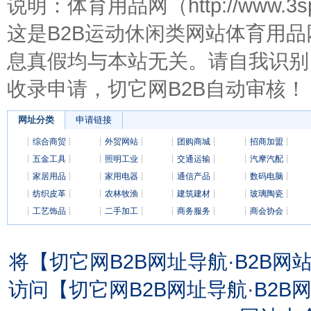
说明：体育用品网（http://www.
这是B2B运动休闲类网站体育用
息真假均与本站无关。请自我识别
收录申请，切它网B2B自动审核！
网址分类
申请链接
┊
综合商贸
┊
┊
外贸网站
┊
┊
团购商城
┊
┊
招商加盟
┊
┊
五金工具
┊
┊
照明工业
┊
┊
交通运输
┊
┊
汽摩汽配
┊
┊
家居用品
┊
┊
家用电器
┊
┊
通信产品
┊
┊
数码电脑
┊
┊
纺织皮革
┊
┊
农林牧渔
┊
┊
建筑建材
┊
┊
玻璃陶瓷
┊
┊
工艺饰品
┊
┊
二手加工
┊
┊
商务服务
┊
┊
商会协会
┊
将【切它网B2B网址导航·B2B
访问【切它网B2B网址导航·B2B