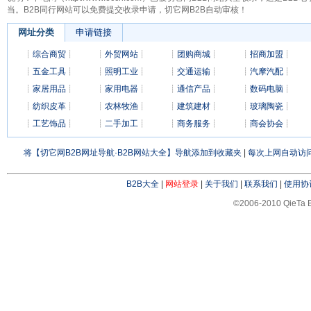
当。B2B同行网站可以免费提交收录申请，切它网B2B自动审核！
网址分类
申请链接
┊
综合商贸
┊
┊
外贸网站
┊
┊
团购商城
┊
┊
招商加盟
┊
┊
五金工具
┊
┊
照明工业
┊
┊
交通运输
┊
┊
汽摩汽配
┊
┊
家居用品
┊
┊
家用电器
┊
┊
通信产品
┊
┊
数码电脑
┊
┊
纺织皮革
┊
┊
农林牧渔
┊
┊
建筑建材
┊
┊
玻璃陶瓷
┊
┊
工艺饰品
┊
┊
二手加工
┊
┊
商务服务
┊
┊
商会协会
┊
将【切它网B2B网址导航·B2B网站大全】导航添加到收藏夹
|
每次上网自动访问
B2B大全
|
网站登录
|
关于我们
|
联系我们
|
使用协
©2006-2010 QieTa