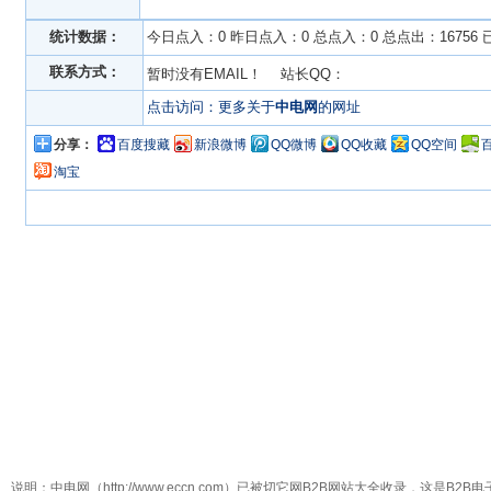
统计数据：
今日点入：0 昨日点入：0 总点入：0 总点出：16756
联系方式：
暂时没有EMAIL！ 站长QQ：
点击访问：更多关于
中电网
的网址
分享：
百度搜藏
新浪微博
QQ微博
QQ收藏
QQ空间
淘宝
说明：中电网（http://www.eccn.com）已被切它网B2B网站大全收录，