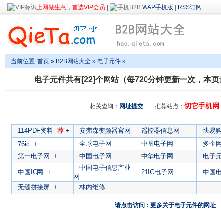
上网做生意，首选VIP会员
|
WAP手机版
|
RSS订阅
当前位置:
首页
»
B2B网站大全
»
电子元件
»
电子元件
共有[22]个网站（每720分钟更新一次，本页最
切它手机网
相关查询：
网址提交
推荐站点：
114PDF资料
荐
+
安弗森变频器官网
遥控器信息网
快易
全球电子网
中图电子网
多企
76ic
+
第一电子网
+
中国电子网
中华电子网
电子
中国电子信息产业
中国IC网
+
21IC电子网
中国
网
无缝拼接屏
+
林内维修
请点击访问：更多关于电子元件的网址