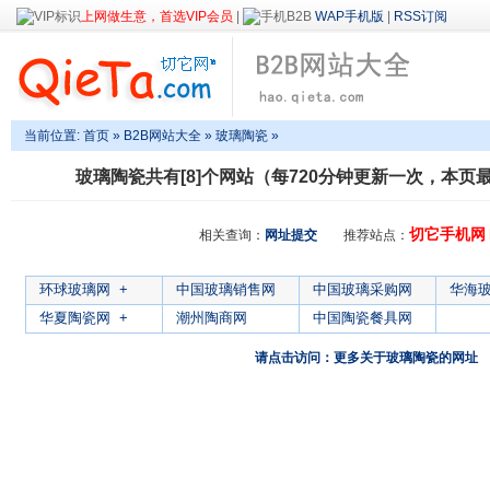
上网做生意，首选VIP会员
|
WAP手机版
|
RSS订阅
当前位置:
首页
»
B2B网站大全
»
玻璃陶瓷
»
玻璃陶瓷
共有[8]个网站（每720分钟更新一次，本页最后
切它手机网
相关查询：
网址提交
推荐站点：
环球玻璃网
+
中国玻璃销售网
中国玻璃采购网
华海
华夏陶瓷网
+
潮州陶商网
中国陶瓷餐具网
请点击访问：更多关于玻璃陶瓷的网址