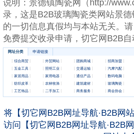
说明：景德镇陶瓷网（http://www
录，这是B2B玻璃陶瓷类网站景
的一切信息真假均与本站无关。请
免费提交收录申请，切它网B2B自
网址分类
申请链接
┊
综合商贸
┊
┊
外贸网站
┊
┊
团购商城
┊
┊
招商加盟
┊
┊
五金工具
┊
┊
照明工业
┊
┊
交通运输
┊
┊
汽摩汽配
┊
┊
家居用品
┊
┊
家用电器
┊
┊
通信产品
┊
┊
数码电脑
┊
┊
纺织皮革
┊
┊
农林牧渔
┊
┊
建筑建材
┊
┊
玻璃陶瓷
┊
┊
工艺饰品
┊
┊
二手加工
┊
┊
商务服务
┊
┊
商会协会
┊
将【切它网B2B网址导航·B2B
访问【切它网B2B网址导航·B2B