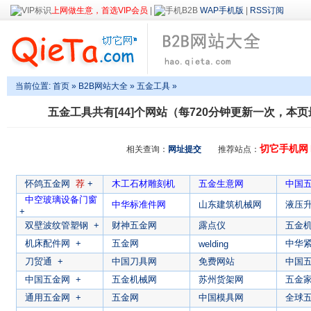
上网做生意，首选VIP会员
|
WAP手机版
|
RSS订阅
当前位置:
首页
»
B2B网站大全
»
五金工具
»
五金工具
共有[44]个网站（每720分钟更新一次，本页最
切它手机网
相关查询：
网址提交
推荐站点：
怀鸽五金网
荐
+
木工石材雕刻机
五金生意网
中国
中空玻璃设备门窗
中华标准件网
山东建筑机械网
液压
+
双壁波纹管塑钢
+
财神五金网
露点仪
五金
机床配件网
+
五金网
中华
welding
刀贸通
+
中国刀具网
免费网站
中国
中国五金网
+
五金机械网
苏州货架网
五金
通用五金网
+
五金网
中国模具网
全球