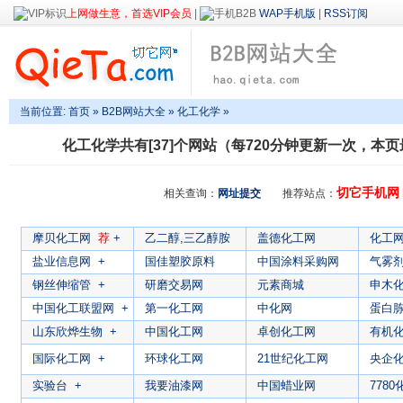
上网做生意，首选VIP会员
|
WAP手机版
|
RSS订阅
当前位置:
首页
»
B2B网站大全
»
化工化学
»
化工化学
共有[37]个网站（每720分钟更新一次，本页最
切它手机网
相关查询：
网址提交
推荐站点：
摩贝化工网
荐
+
乙二醇,三乙醇胺
盖德化工网
化工
盐业信息网
+
国佳塑胶原料
中国涂料采购网
气雾
钢丝伸缩管
+
研磨交易网
元素商城
申木
中国化工联盟网
+
第一化工网
中化网
蛋白
山东欣烨生物
+
中国化工网
卓创化工网
有机
国际化工网
+
环球化工网
21世纪化工网
央企
实验台
+
我要油漆网
中国蜡业网
778