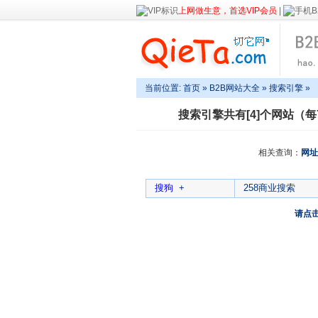
上网做生意，首选VIP会员
|
当前位置:
首页
»
B2B网站大全
»
搜索引擎
»
搜索引擎
共有[4]个网站（每
相关查询：
网址
搜狗
+
258商业搜索
请点