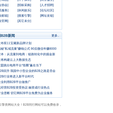
会协会]
[招标采购]
[人才招聘]
活服务]
[休闲娱乐]
[论坛社区]
业邮箱]
[搜索引擎]
[网址友链]
业官网]
[其它未分]
B2B新闻
更多..
发布双11宝藏新品牌计划
秘“私域流量”赚钱公式 90后微信年赚8000
资本：从流量到电商：链路转化中的掘金新
云将构建云上大数据生态
联盟跳出电商平台“怪圈”赢在当下
2B回升 我国中小型企业的B2B之路是否会
春天？
B2B行业将进入新平台时代
企业利用B2B平台做推广
经营B2B投资受热议 融资成行业热点
业垄断 切它网B2B平台免费为企业服务
索引擎类网站大全！B2B同行网站可以免费收录，