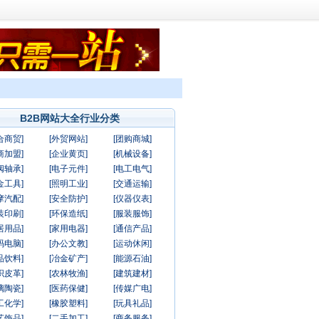
B2B网站大全行业分类
合商贸]
[外贸网站]
[团购商城]
商加盟]
[企业黄页]
[机械设备]
阀轴承]
[电子元件]
[电工电气]
金工具]
[照明工业]
[交通运输]
摩汽配]
[安全防护]
[仪器仪表]
装印刷]
[环保造纸]
[服装服饰]
居用品]
[家用电器]
[通信产品]
码电脑]
[办公文教]
[运动休闲]
品饮料]
[冶金矿产]
[能源石油]
织皮革]
[农林牧渔]
[建筑建材]
璃陶瓷]
[医药保健]
[传媒广电]
工化学]
[橡胶塑料]
[玩具礼品]
艺饰品]
[二手加工]
[商务服务]