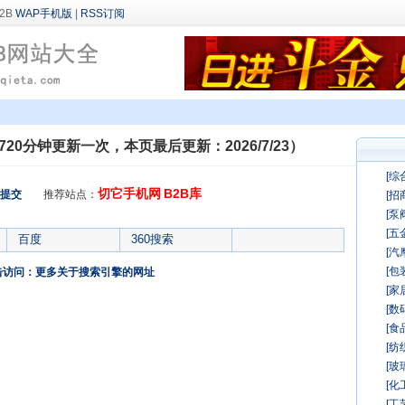
WAP手机版
|
RSS订阅
720分钟更新一次，本页最后更新：2026/7/23）
[综
切它手机网
B2B库
提交
推荐站点：
[招
[泵
[五
百度
360搜索
[汽
[包
击访问：更多关于搜索引擎的网址
[家
[数
[食
[纺
[玻
[化
[工