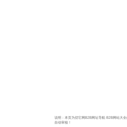
说明：本页为切它网B2B网址导航·B2B网站大
自动审核！