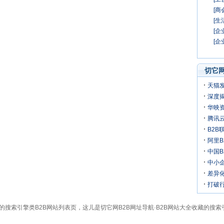
[商
[生
[企
[企
切它网
天猫
深度揭
万
华映
机
腾讯
B2B
阿里B
迎来
中国
中小
差异化
打破行
全的搜索引擎类B2B网站列表页，这儿是切它网B2B网址导航·B2B网站大全收藏的搜