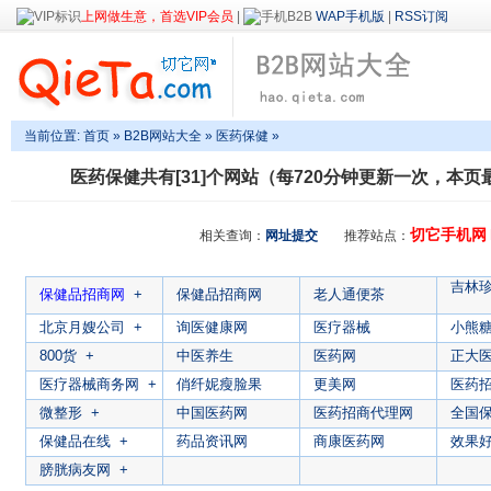
上网做生意，首选VIP会员
|
WAP手机版
|
RSS订阅
当前位置:
首页
»
B2B网站大全
»
医药保健
»
医药保健
共有[31]个网站（每720分钟更新一次，本页最后
切它手机网
相关查询：
网址提交
推荐站点：
吉林珍
保健品招商网
+
保健品招商网
老人通便茶
北京月嫂公司
+
询医健康网
医疗器械
小熊
800货
+
中医养生
医药网
正大
医疗器械商务网
+
俏纤妮瘦脸果
更美网
医药
微整形
+
中国医药网
医药招商代理网
全国
保健品在线
+
药品资讯网
商康医药网
效果
膀胱病友网
+