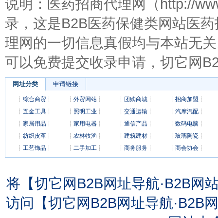
说明：医药招商代理网（http://ww
录，这是B2B医药保健类网站医
理网的一切信息真假均与本站无关
可以免费提交收录申请，切它网B
网址分类
申请链接
┊
综合商贸
┊
┊
外贸网站
┊
┊
团购商城
┊
┊
招商加盟
┊
┊
五金工具
┊
┊
照明工业
┊
┊
交通运输
┊
┊
汽摩汽配
┊
┊
家居用品
┊
┊
家用电器
┊
┊
通信产品
┊
┊
数码电脑
┊
┊
纺织皮革
┊
┊
农林牧渔
┊
┊
建筑建材
┊
┊
玻璃陶瓷
┊
┊
工艺饰品
┊
┊
二手加工
┊
┊
商务服务
┊
┊
商会协会
┊
将【切它网B2B网址导航·B2B
访问【切它网B2B网址导航·B2B