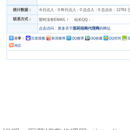
统计数据：
今日点入：0 昨日点入：0 总点入：0 总点出：12761
联系方式：
暂时没有EMAIL！ 站长QQ：
点击访问：更多关于
医药招商代理网
的网址
分享：
百度搜藏
新浪微博
QQ微博
QQ收藏
QQ空间
淘宝