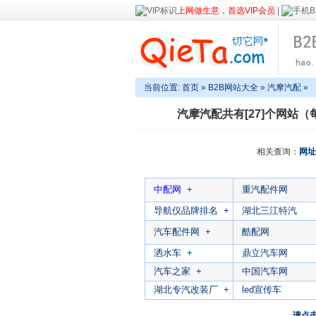
上网做生意，首选VIP会员
|
当前位置:
首页
»
B2B网站大全
»
汽摩汽配
»
汽摩汽配
共有[27]个网站（
相关查询：
网址
中配网
+
重汽配件网
导航仪品牌排名
+
湖北三江特汽
汽车配件网
+
酷配网
洒水车
+
鼎立汽车网
汽车之家
+
中国汽车网
湖北专汽改装厂
+
led宣传车
请点