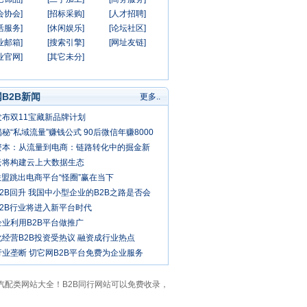
会协会]
[招标采购]
[人才招聘]
活服务]
[休闲娱乐]
[论坛社区]
业邮箱]
[搜索引擎]
[网址友链]
业官网]
[其它未分]
B2B新闻
更多..
发布双11宝藏新品牌计划
秘“私域流量”赚钱公式 90后微信年赚8000
资本：从流量到电商：链路转化中的掘金新
云将构建云上大数据生态
联盟跳出电商平台“怪圈”赢在当下
2B回升 我国中小型企业的B2B之路是否会
春天？
B2B行业将进入新平台时代
企业利用B2B平台做推广
经营B2B投资受热议 融资成行业热点
业垄断 切它网B2B平台免费为企业服务
摩汽配类网站大全！B2B同行网站可以免费收录，