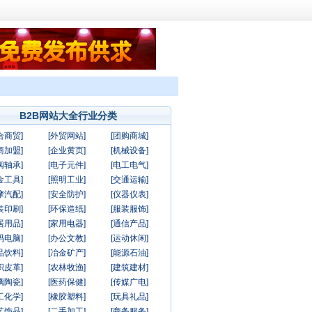
B2B网站大全行业分类
合商贸]
[外贸网站]
[团购商城]
商加盟]
[企业黄页]
[机械设备]
阀轴承]
[电子元件]
[电工电气]
金工具]
[照明工业]
[交通运输]
摩汽配]
[安全防护]
[仪器仪表]
装印刷]
[环保造纸]
[服装服饰]
居用品]
[家用电器]
[通信产品]
码电脑]
[办公文教]
[运动休闲]
品饮料]
[冶金矿产]
[能源石油]
织皮革]
[农林牧渔]
[建筑建材]
璃陶瓷]
[医药保健]
[传媒广电]
工化学]
[橡胶塑料]
[玩具礼品]
艺饰品]
[二手加工]
[商务服务]