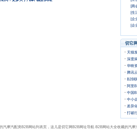
[商
[生
[企
[企
切它网
天猫
深度揭
万
华映
机
腾讯
B2B
阿里B
迎来
中国
中小
差异化
打破行
全的汽摩汽配类B2B网站列表页，这儿是切它网B2B网址导航·B2B网站大全收藏的汽