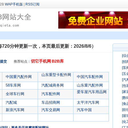
WAP手机版
|
RSS订阅
每720分钟更新一次，本页最后更新：2026/8/6）
[综
切它手机网
B2B库
提交
推荐站点：
[招
[泵
[五
山东重型卡配件网
中国重汽配件网
中国汽车配件网
[汽
58车库网
汽配城商务网
山东重汽配件网
[包
爱车屋汽车用品网
[家
全球车行网
汽车配件网
[数
汽配城
车品招商网
太平洋汽车网
[食
新浪汽车网
汽车交易网
汽车中国
[纺
[玻
[化
击访问：更多关于汽摩汽配的网址
[工