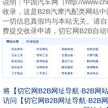
说明：中国汽车网（http://www.c
收录，这是B2B汽摩汽配类网站
一切信息真假均与本站无关。请自
费提交收录申请，切它网B2B自动
网址分类
申请链接
┊
综合商贸
┊
┊
外贸网站
┊
┊
团购商城
┊
┊
招商加盟
┊
┊
五金工具
┊
┊
照明工业
┊
┊
交通运输
┊
┊
汽摩汽配
┊
┊
家居用品
┊
┊
家用电器
┊
┊
通信产品
┊
┊
数码电脑
┊
┊
纺织皮革
┊
┊
农林牧渔
┊
┊
建筑建材
┊
┊
玻璃陶瓷
┊
┊
工艺饰品
┊
┊
二手加工
┊
┊
商务服务
┊
┊
商会协会
┊
将【切它网B2B网址导航·B2B
访问【切它网B2B网址导航·B2B