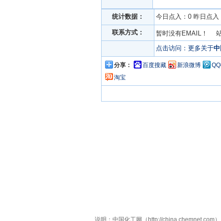
统计数据：
今日点入：0 昨日点入：
联系方式：
暂时没有EMAIL！ 
点击访问：更多关于
中
分享：
百度搜藏
新浪微博
Q
淘宝
说明：中国化工网（http://china.che