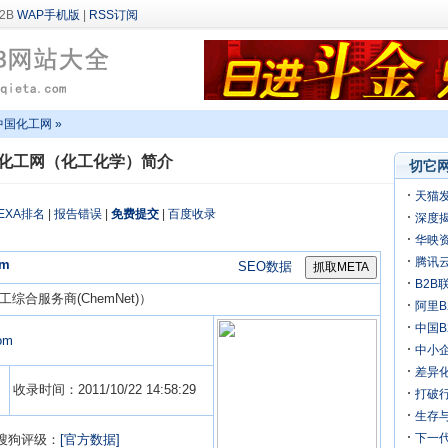
WAP手机版
|
RSS订阅
中国化工网 »
化工网（化工化学）简介
切它网
天猫
EXA排名
|
报告错误
|
免费提交
|
百度收录
深度揭
万
华映
机
腾讯
om
SEO数据
B2B
工综合服务商(ChemNet)）
阿里B
迎来
中国
com
中小
差异化
收录时间：2011/10/22 14:58:29
打破行
生存
下一
搜狗评级：
[官方数据]