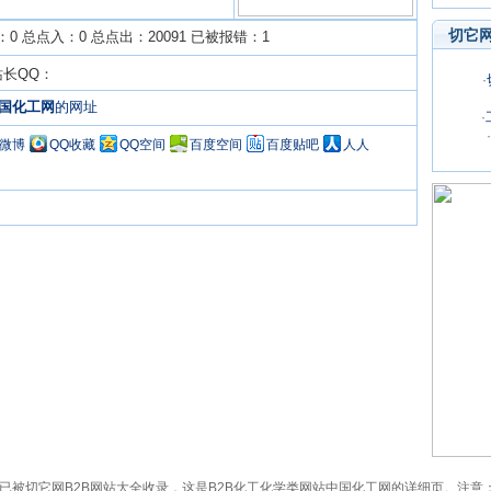
切它
0 总点入：0 总点出：20091 已被报错：1
站长QQ：
·
国化工网
的网址
·
·
Q微博
QQ收藏
QQ空间
百度空间
百度贴吧
人人
mnet.com）已被切它网B2B网站大全收录，这是B2B化工化学类网站中国化工网的详细