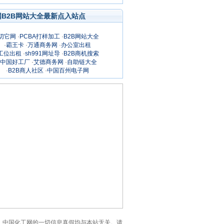
网B2B网站大全最新点入站点
切它网
·
PCBA打样加工
·
B2B网站大全
·
霸王卡
·
万通商务网
·
办公室出租
工位出租
·
sh991网址导
·
B2B商机搜索
中国好工厂
·
艾德商务网
·
自助链大全
·
B2B商人社区
·
中国百州电子网
页。注意：中国化工网的一切信息真假均与本站无关。请