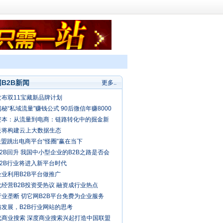
B2B新闻
更多..
发布双11宝藏新品牌计划
秘“私域流量”赚钱公式 90后微信年赚8000
资本：从流量到电商：链路转化中的掘金新
云将构建云上大数据生态
联盟跳出电商平台“怪圈”赢在当下
2B回升 我国中小型企业的B2B之路是否会
春天？
B2B行业将进入新平台时代
企业利用B2B平台做推广
经营B2B投资受热议 融资成行业热点
业垄断 切它网B2B平台免费为企业服务
与发展，B2B行业网站的思考
代商业搜索 深度商业搜索兴起打造中国联盟