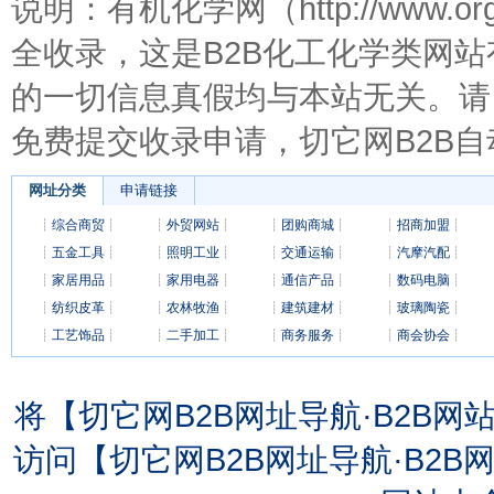
说明：有机化学网（http://www.o
全收录，这是B2B化工化学类网
的一切信息真假均与本站无关。请
免费提交收录申请，切它网B2B自
网址分类
申请链接
┊
综合商贸
┊
┊
外贸网站
┊
┊
团购商城
┊
┊
招商加盟
┊
┊
五金工具
┊
┊
照明工业
┊
┊
交通运输
┊
┊
汽摩汽配
┊
┊
家居用品
┊
┊
家用电器
┊
┊
通信产品
┊
┊
数码电脑
┊
┊
纺织皮革
┊
┊
农林牧渔
┊
┊
建筑建材
┊
┊
玻璃陶瓷
┊
┊
工艺饰品
┊
┊
二手加工
┊
┊
商务服务
┊
┊
商会协会
┊
将【切它网B2B网址导航·B2B
访问【切它网B2B网址导航·B2B