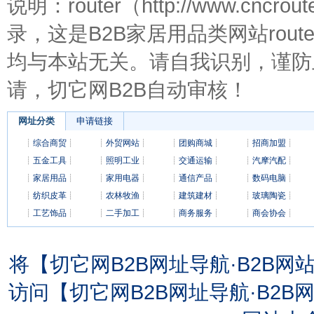
说明：router（http://www.cnc
录，这是B2B家居用品类网站rout
均与本站无关。请自我识别，谨防
请，切它网B2B自动审核！
网址分类
申请链接
┊
综合商贸
┊
┊
外贸网站
┊
┊
团购商城
┊
┊
招商加盟
┊
┊
五金工具
┊
┊
照明工业
┊
┊
交通运输
┊
┊
汽摩汽配
┊
┊
家居用品
┊
┊
家用电器
┊
┊
通信产品
┊
┊
数码电脑
┊
┊
纺织皮革
┊
┊
农林牧渔
┊
┊
建筑建材
┊
┊
玻璃陶瓷
┊
┊
工艺饰品
┊
┊
二手加工
┊
┊
商务服务
┊
┊
商会协会
┊
将【切它网B2B网址导航·B2B
访问【切它网B2B网址导航·B2B