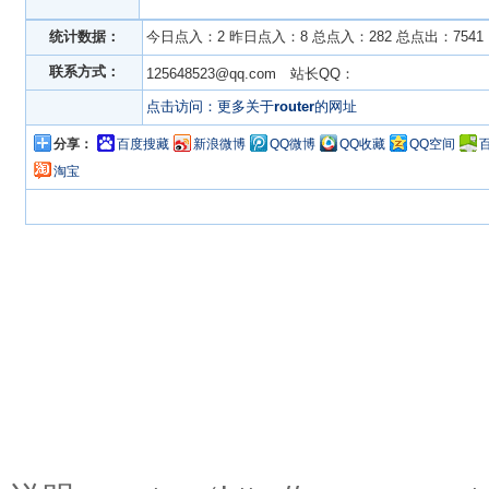
统计数据：
今日点入：2 昨日点入：8 总点入：282 总点出：7541
联系方式：
125648523@qq.com 站长QQ：
点击访问：更多关于
router
的网址
分享：
百度搜藏
新浪微博
QQ微博
QQ收藏
QQ空间
淘宝