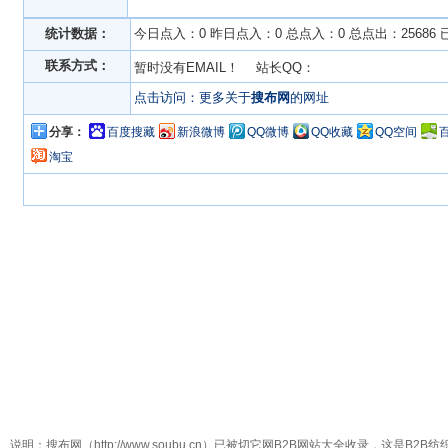
统计数据：
今日点入：0 昨日点入：0 总点入：0 总点出：25686
联系方式：
暂时没有EMAIL！ 站长QQ：
点击访问：更多关于
搜布网
的网址
分享：
百度搜藏
新浪微博
QQ微博
QQ收藏
QQ空间
淘宝
说明：搜布网（http://www.soubu.cn）已被切它网B2B网站大全收录，