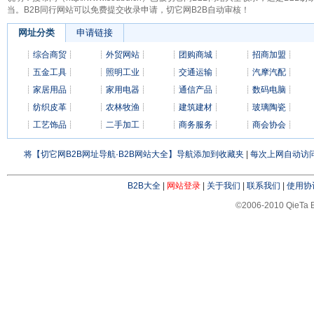
当。B2B同行网站可以免费提交收录申请，切它网B2B自动审核！
网址分类
申请链接
┊
综合商贸
┊
┊
外贸网站
┊
┊
团购商城
┊
┊
招商加盟
┊
┊
五金工具
┊
┊
照明工业
┊
┊
交通运输
┊
┊
汽摩汽配
┊
┊
家居用品
┊
┊
家用电器
┊
┊
通信产品
┊
┊
数码电脑
┊
┊
纺织皮革
┊
┊
农林牧渔
┊
┊
建筑建材
┊
┊
玻璃陶瓷
┊
┊
工艺饰品
┊
┊
二手加工
┊
┊
商务服务
┊
┊
商会协会
┊
将【切它网B2B网址导航·B2B网站大全】导航添加到收藏夹
|
每次上网自动访问
B2B大全
|
网站登录
|
关于我们
|
联系我们
|
使用协
©2006-2010 QieTa