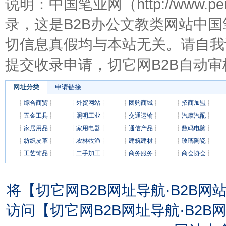
说明：中国笔业网（http://www.
录，这是B2B办公文教类网站中
切信息真假均与本站无关。请自我
提交收录申请，切它网B2B自动审
网址分类
申请链接
┊
综合商贸
┊
┊
外贸网站
┊
┊
团购商城
┊
┊
招商加盟
┊
┊
五金工具
┊
┊
照明工业
┊
┊
交通运输
┊
┊
汽摩汽配
┊
┊
家居用品
┊
┊
家用电器
┊
┊
通信产品
┊
┊
数码电脑
┊
┊
纺织皮革
┊
┊
农林牧渔
┊
┊
建筑建材
┊
┊
玻璃陶瓷
┊
┊
工艺饰品
┊
┊
二手加工
┊
┊
商务服务
┊
┊
商会协会
┊
将【切它网B2B网址导航·B2B
访问【切它网B2B网址导航·B2B