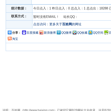
统计数据：
今日点入：1 昨日点入：0 总点入：1 总点出：18288
联系方式：
暂时没有EMAIL！ 站长QQ：
点击访问：更多关于
百姓网
的网址
分享：
百度搜藏
新浪微博
QQ微博
QQ收藏
QQ空间
淘宝
说明：百姓网（http://www.baixing.com）已被切它网B2B网站大全