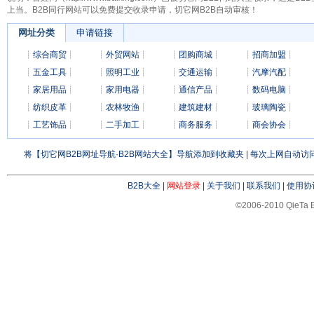
上当。B2B同行网站可以免费提交收录申请，切它网B2B自动审核！
网址分类
申请链接
┊
综合商贸
┊
┊
外贸网站
┊
┊
团购商城
┊
┊
招商加盟
┊
┊
五金工具
┊
┊
照明工业
┊
┊
交通运输
┊
┊
汽摩汽配
┊
┊
家居用品
┊
┊
家用电器
┊
┊
通信产品
┊
┊
数码电脑
┊
┊
纺织皮革
┊
┊
农林牧渔
┊
┊
建筑建材
┊
┊
玻璃陶瓷
┊
┊
工艺饰品
┊
┊
二手加工
┊
┊
商务服务
┊
┊
商会协会
┊
将【切它网B2B网址导航·B2B网站大全】导航添加到收藏夹
|
每次上网自动访问
B2B大全
|
网站登录
|
关于我们
|
联系我们
|
使用协
©2006-2010 QieTa