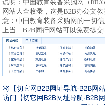
说明：中国教育装备采购网（http://w
网站大全收录，这是B2B办公文
意：中国教育装备采购网的一切信
上当。B2B同行网站可以免费提交
网址分类
申请链接
┊
综合商贸
┊
┊
外贸网站
┊
┊
团购商城
┊
┊
招商加盟
┊
┊
五金工具
┊
┊
照明工业
┊
┊
交通运输
┊
┊
汽摩汽配
┊
┊
家居用品
┊
┊
家用电器
┊
┊
通信产品
┊
┊
数码电脑
┊
┊
纺织皮革
┊
┊
农林牧渔
┊
┊
建筑建材
┊
┊
玻璃陶瓷
┊
┊
工艺饰品
┊
┊
二手加工
┊
┊
商务服务
┊
┊
商会协会
┊
将【切它网B2B网址导航·B2B
访问【切它网B2B网址导航·B2B