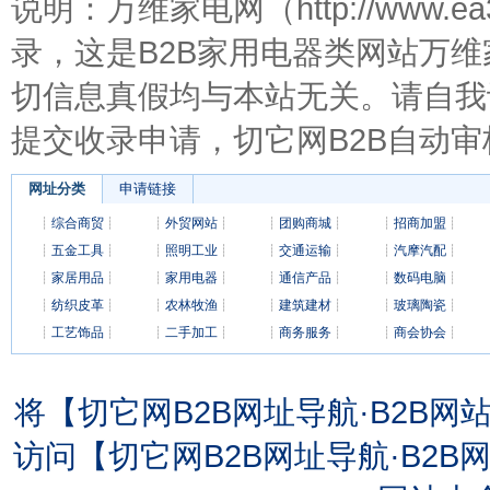
说明：万维家电网（http://www.
录，这是B2B家用电器类网站万
切信息真假均与本站无关。请自我
提交收录申请，切它网B2B自动审
网址分类
申请链接
┊
综合商贸
┊
┊
外贸网站
┊
┊
团购商城
┊
┊
招商加盟
┊
┊
五金工具
┊
┊
照明工业
┊
┊
交通运输
┊
┊
汽摩汽配
┊
┊
家居用品
┊
┊
家用电器
┊
┊
通信产品
┊
┊
数码电脑
┊
┊
纺织皮革
┊
┊
农林牧渔
┊
┊
建筑建材
┊
┊
玻璃陶瓷
┊
┊
工艺饰品
┊
┊
二手加工
┊
┊
商务服务
┊
┊
商会协会
┊
将【切它网B2B网址导航·B2B
访问【切它网B2B网址导航·B2B