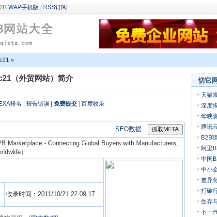
WAP手机版
|
RSS订阅
c21 »
ec21（外贸网站）简介
切它网
天猫
EXA排名
|
报告错误
|
免费提交
|
百度收录
深度揭
万
华映
机
腾讯
SEO数据
B2B
 Marketplace - Connecting Global Buyers with Manufacturers,
阿里B
worldwide）
迎来
中国
中小
差异化
打破行
收录时间：2011/10/21 22:09:17
生存
下一