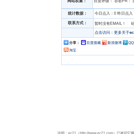
网站权重：
百度评级：
谷歌PR：
统计数据：
今日点入：0 昨日点入：
联系方式：
暂时没有EMAIL！ 
点击访问：更多关于
ec
分享：
百度搜藏
新浪微博
Q
淘宝
说明：ec21（http://www.ec21.co