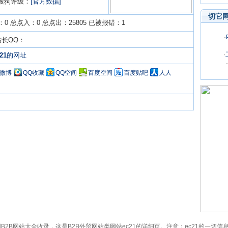
搜狗评级：
[官方数据]
切它
0 总点入：0 总点出：25805 已被报错：1
·
站长QQ：
·
21
的网址
·
Q微博
QQ收藏
QQ空间
百度空间
百度贴吧
人人
m）已被切它网B2B网站大全收录，这是B2B外贸网站类网站ec21的详细页。注意：ec21