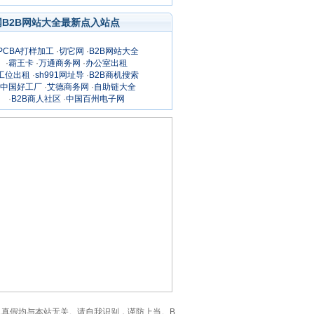
网B2B网站大全最新点入站点
PCBA打样加工
·
切它网
·
B2B网站大全
·
霸王卡
·
万通商务网
·
办公室出租
工位出租
·
sh991网址导
·
B2B商机搜索
中国好工厂
·
艾德商务网
·
自助链大全
·
B2B商人社区
·
中国百州电子网
的一切信息真假均与本站无关。请自我识别，谨防上当。B