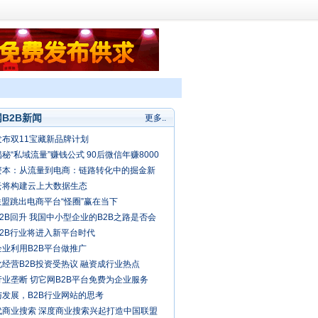
B2B新闻
更多..
发布双11宝藏新品牌计划
秘“私域流量”赚钱公式 90后微信年赚8000
资本：从流量到电商：链路转化中的掘金新
云将构建云上大数据生态
联盟跳出电商平台“怪圈”赢在当下
2B回升 我国中小型企业的B2B之路是否会
春天？
B2B行业将进入新平台时代
企业利用B2B平台做推广
经营B2B投资受热议 融资成行业热点
业垄断 切它网B2B平台免费为企业服务
与发展，B2B行业网站的思考
代商业搜索 深度商业搜索兴起打造中国联盟