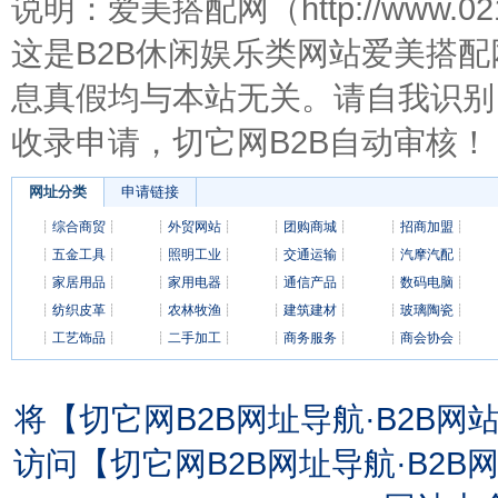
说明：爱美搭配网（http://www.
这是B2B休闲娱乐类网站爱美搭
息真假均与本站无关。请自我识别
收录申请，切它网B2B自动审核！
网址分类
申请链接
┊
综合商贸
┊
┊
外贸网站
┊
┊
团购商城
┊
┊
招商加盟
┊
┊
五金工具
┊
┊
照明工业
┊
┊
交通运输
┊
┊
汽摩汽配
┊
┊
家居用品
┊
┊
家用电器
┊
┊
通信产品
┊
┊
数码电脑
┊
┊
纺织皮革
┊
┊
农林牧渔
┊
┊
建筑建材
┊
┊
玻璃陶瓷
┊
┊
工艺饰品
┊
┊
二手加工
┊
┊
商务服务
┊
┊
商会协会
┊
将【切它网B2B网址导航·B2B
访问【切它网B2B网址导航·B2B