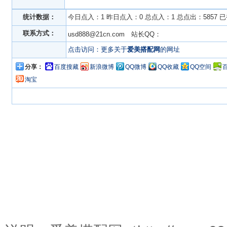
统计数据：
今日点入：1 昨日点入：0 总点入：1 总点出：5857 
联系方式：
usd888@21cn.com 站长QQ：
点击访问：更多关于
爱美搭配网
的网址
分享：
百度搜藏
新浪微博
QQ微博
QQ收藏
QQ空间
淘宝