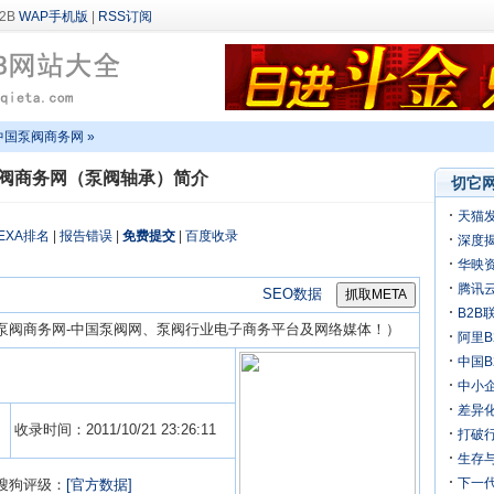
WAP手机版
|
RSS订阅
中国泵阀商务网 »
阀商务网（泵阀轴承）简介
切它网
天猫
EXA排名
|
报告错误
|
免费提交
|
百度收录
深度揭
万
华映
机
腾讯
SEO数据
B2B
泵阀商务网-中国泵阀网、泵阀行业电子商务平台及网络媒体！）
阿里B
迎来
中国
中小
差异化
收录时间：2011/10/21 23:26:11
打破行
生存
下一
搜狗评级：
[官方数据]