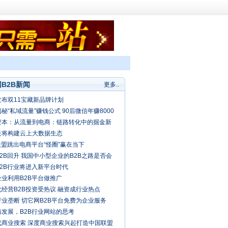
B2B新闻
更多..
发布双11宝藏新品牌计划
秘“私域流量”赚钱公式 90后微信年赚8000
资本：从流量到电商：链路转化中的掘金新
云将构建云上大数据生态
联盟跳出电商平台“怪圈”赢在当下
2B回升 我国中小型企业的B2B之路是否会
春天？
B2B行业将进入新平台时代
企业利用B2B平台做推广
经营B2B投资受热议 融资成行业热点
业垄断 切它网B2B平台免费为企业服务
与发展，B2B行业网站的思考
代商业搜索 深度商业搜索兴起打造中国联盟