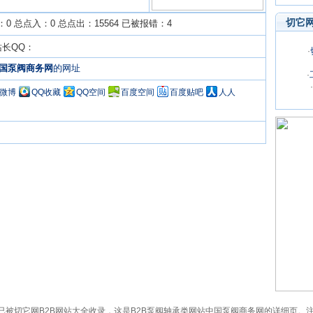
切它
0 总点入：0 总点出：15564 已被报错：4
站长QQ：
·
国泵阀商务网
的网址
·
·
Q微博
QQ收藏
QQ空间
百度空间
百度贴吧
人人
35.com）已被切它网B2B网站大全收录，这是B2B泵阀轴承类网站中国泵阀商务网的详