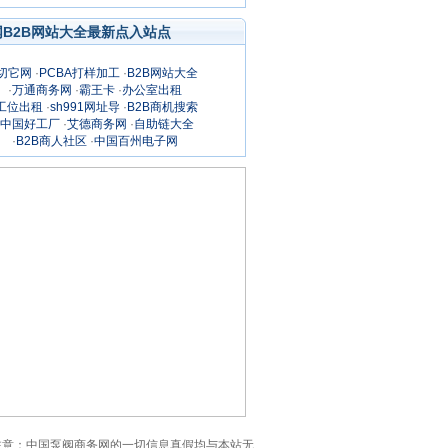
网B2B网站大全最新点入站点
切它网
·
PCBA打样加工
·
B2B网站大全
·
万通商务网
·
霸王卡
·
办公室出租
工位出租
·
sh991网址导
·
B2B商机搜索
中国好工厂
·
艾德商务网
·
自助链大全
·
B2B商人社区
·
中国百州电子网
细页。注意：中国泵阀商务网的一切信息真假均与本站无