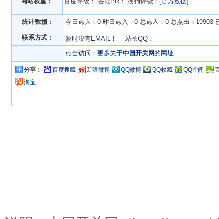
网站权重：
百度评级：
谷歌PR：
搜狗评级：
[官方数据]
统计数据：
今日点入：0 昨日点入：0 总点入：0 总点出：19903
联系方式：
暂时没有EMAIL！ 站长QQ：
点击访问：更多关于
中国开关网
的网址
分享：
百度搜藏
新浪微博
QQ微博
QQ收藏
QQ空间
淘宝