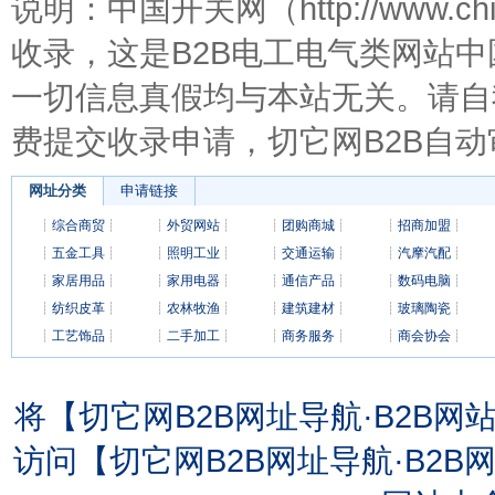
说明：中国开关网（http://www.c
收录，这是B2B电工电气类网站
一切信息真假均与本站无关。请自
费提交收录申请，切它网B2B自动
网址分类
申请链接
┊
综合商贸
┊
┊
外贸网站
┊
┊
团购商城
┊
┊
招商加盟
┊
┊
五金工具
┊
┊
照明工业
┊
┊
交通运输
┊
┊
汽摩汽配
┊
┊
家居用品
┊
┊
家用电器
┊
┊
通信产品
┊
┊
数码电脑
┊
┊
纺织皮革
┊
┊
农林牧渔
┊
┊
建筑建材
┊
┊
玻璃陶瓷
┊
┊
工艺饰品
┊
┊
二手加工
┊
┊
商务服务
┊
┊
商会协会
┊
将【切它网B2B网址导航·B2B
访问【切它网B2B网址导航·B2B