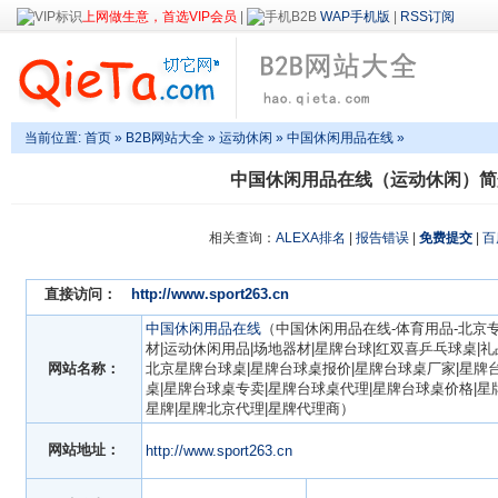
上网做生意，首选VIP会员
|
WAP手机版
|
RSS订阅
当前位置:
首页
»
B2B网站大全
»
运动休闲
» 中国休闲用品在线 »
中国休闲用品在线（运动休闲）简
相关查询：
ALEXA排名
|
报告错误
|
免费提交
|
百
直接访问：
http://www.sport263.cn
中国休闲用品在线
（中国休闲用品在线-体育用品-北京
材|运动休闲用品|场地器材|星牌台球|红双喜乒乓球桌|礼
网站名称：
北京星牌台球桌|星牌台球桌报价|星牌台球桌厂家|星牌
桌|星牌台球桌专卖|星牌台球桌代理|星牌台球桌价格|星
星牌|星牌北京代理|星牌代理商）
网站地址：
http://www.sport263.cn