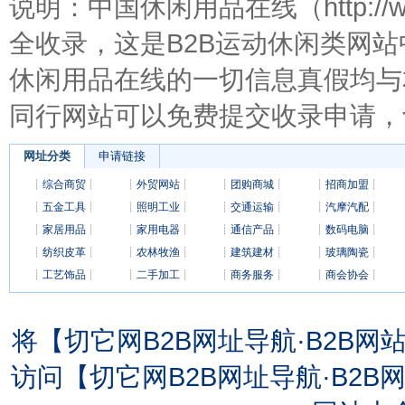
说明：中国休闲用品在线（http://ww
全收录，这是B2B运动休闲类网
休闲用品在线的一切信息真假均与
同行网站可以免费提交收录申请，
网址分类
申请链接
┊
综合商贸
┊
┊
外贸网站
┊
┊
团购商城
┊
┊
招商加盟
┊
┊
五金工具
┊
┊
照明工业
┊
┊
交通运输
┊
┊
汽摩汽配
┊
┊
家居用品
┊
┊
家用电器
┊
┊
通信产品
┊
┊
数码电脑
┊
┊
纺织皮革
┊
┊
农林牧渔
┊
┊
建筑建材
┊
┊
玻璃陶瓷
┊
┊
工艺饰品
┊
┊
二手加工
┊
┊
商务服务
┊
┊
商会协会
┊
将【切它网B2B网址导航·B2B
访问【切它网B2B网址导航·B2B