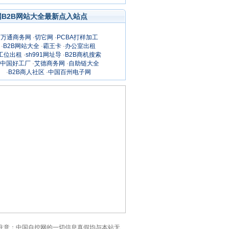
网B2B网站大全最新点入站点
·
万通商务网
·
切它网
·
PCBA打样加工
·
B2B网站大全
·
霸王卡
·
办公室出租
工位出租
·
sh991网址导
·
B2B商机搜索
中国好工厂
·
艾德商务网
·
自助链大全
·
B2B商人社区
·
中国百州电子网
的详细页。注意：中国自控网的一切信息真假均与本站无