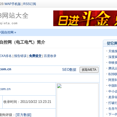
WAP手机版
|
RSS订阅
中国自控网 »
自控网（电工电气）简介
切它网
天猫
EXA排名
|
报告错误
|
免费提交
|
百度收录
深度揭
万
华映
机
腾讯
.com.cn
SEO数据
B2B
阿里B
迎来
中国
.com.cn
中小
差异化
收录时间：2011/10/22 13:23:21
打破行
生存
下一
搜狗评级：
[官方数据]