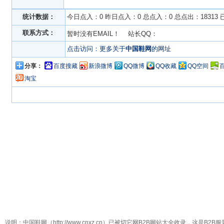
统计数据：
今日点入：0 昨日点入：0 总点入：0 总点出：18313
联系方式：
暂时没有EMAIL！ 站长QQ：
点击访问：更多关于
中国鞋网
的网址
分享：
百度搜藏
新浪微博
QQ微博
QQ收藏
QQ空间
淘宝
说明：中国鞋网（http://www.cnxz.cn）已被切它网B2B网站大全收录，