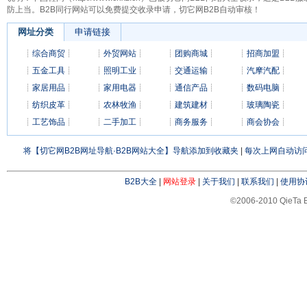
防上当。B2B同行网站可以免费提交收录申请，切它网B2B自动审核！
网址分类
申请链接
┊
综合商贸
┊
┊
外贸网站
┊
┊
团购商城
┊
┊
招商加盟
┊
┊
五金工具
┊
┊
照明工业
┊
┊
交通运输
┊
┊
汽摩汽配
┊
┊
家居用品
┊
┊
家用电器
┊
┊
通信产品
┊
┊
数码电脑
┊
┊
纺织皮革
┊
┊
农林牧渔
┊
┊
建筑建材
┊
┊
玻璃陶瓷
┊
┊
工艺饰品
┊
┊
二手加工
┊
┊
商务服务
┊
┊
商会协会
┊
将【切它网B2B网址导航·B2B网站大全】导航添加到收藏夹
|
每次上网自动访问
B2B大全
|
网站登录
|
关于我们
|
联系我们
|
使用协
©2006-2010 QieTa